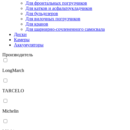
Для фронтальных погрузчиков
Для катков и асфальтоукладчиков
Для бульдозеров
Для вилочных погрузчиков
Для кранов
Для шарнирно-сочлененного самосвала
Диски
Камеры
Аккумуляторы
Производитель
LongMarch
TARCELO
Michelin