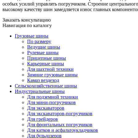
особых усилий управлять погрузчиком. Строение центральног
высокому качеству шин замедляется износ главных компонент
Заказать консультацию
Навигация по каталогу
Грузовые шины
По размеру
Ведущие шины
Рулевые шины
Прицепные шины
Карьерные шины
Для шахтной техники
Зимние грузовые шины
Камаз вездеход
Сельскохозяйственные шины
Индустриальные шины
Для подземной техники
Для мини-погрузчиков
Для экскаваторов
Для экскаваторов-погрузчиков
Для грейдеров
Для фронтальных погрузчиков
Для катков и асфальтоукладчиков
Для бульдозеров