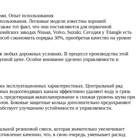
ами. Опыт использования
использования. Легковые модели известны хорошей
акже тот факт, что они поставляются для первичной
ских заводах Nissan, Volvo, Suzuki. Сегодня у Triangle есть
соб сэкономить порядка 30%, приобретая качество на уровне
 в любых дорожных условиях. В процессе производства этой
тупной цене. Особое внимание уделено управляемости и
на эксплуатационных характеристиках. Центральный ряд
пных водоотводящих канала эффективно удаляют воду и грязь
ью, предотвращая аквапланирование и снижая уровень шума при
лов. Боковые защитные кольца дополнительно предохраняют
собствует улучшению устойчивости и управляемости.
альной резиновой смеси, которая значительно увеличивает
отивление качению, что, в свою очередь, уменьшает расход