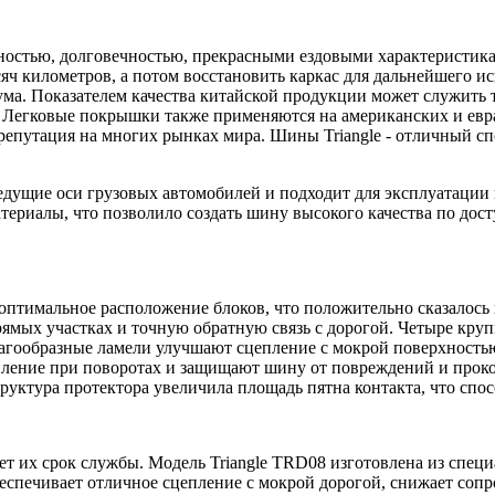
ностью, долговечностью, прекрасными ездовыми характеристик
сяч километров, а потом восстановить каркас для дальнейшего 
а. Показателем качества китайской продукции может служить т
 Легковые покрышки также применяются на американских и евразий
путация на многих рынках мира. Шины Triangle - отличный спо
ведущие оси грузовых автомобилей и подходит для эксплуатации
ериалы, что позволило создать шину высокого качества по дос
птимальное расположение блоков, что положительно сказалось 
ямых участках и точную обратную связь с дорогой. Четыре кру
гзагообразные ламели улучшают сцепление с мокрой поверхност
ление при поворотах и защищают шину от повреждений и проко
руктура протектора увеличила площадь пятна контакта, что спо
т их срок службы. Модель Triangle TRD08 изготовлена из специ
беспечивает отличное сцепление с мокрой дорогой, снижает сопр