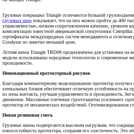
Грузовые покрышки Triangle отличаются большой грузоподъем
грузовых шин
показывает, что на них можно пройти до 400 ты
управляемостью, низким сопротивлением качению, уровнем шум
комплектации известной американской спецтехники Caterpillar.
сертификаты международных систем менеджмента и отличная ре
Goodyear по заметно меньшей цене.
Летняя шина Triangle TRD08 предназначена для установки на 
модели использованы передовые технологии и современные мат
проходимости.
Инновационный протекторный рисунок
Благодаря компьютерному моделированию протектор получил о
уникальных блоков обеспечивает отличную устойчивость на пр
из зоны контакта, улучшая управляемость и проходимость. Зи
движении. Массивные плечевые грунтозацепы усиливают сцеп
протектор от механических воздействий. Оптимизированная ст
Новая резиновая смесь
Грузовые шины подвергаются высоким нагрузкам, что сокращае
износостойкость протектора, сохраняя его эластичность. Это о