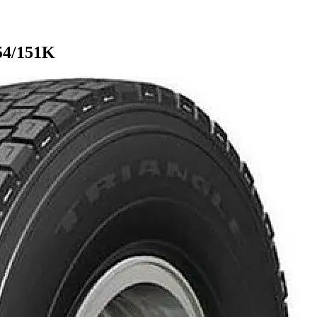
54/151K