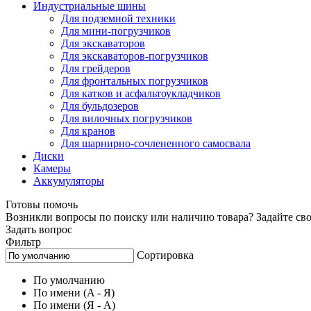
Индустриальные шины
Для подземной техники
Для мини-погрузчиков
Для экскаваторов
Для экскаваторов-погрузчиков
Для грейдеров
Для фронтальных погрузчиков
Для катков и асфальтоукладчиков
Для бульдозеров
Для вилочных погрузчиков
Для кранов
Для шарнирно-сочлененного самосвала
Диски
Камеры
Аккумуляторы
Готовы помочь
Возникли вопросы по поиску или наличию товара? Задайте сво
Задать вопрос
Фильтр
Сортировка
По умолчанию
По имени (A - Я)
По имени (Я - A)