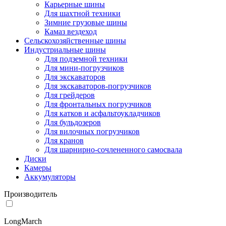
Карьерные шины
Для шахтной техники
Зимние грузовые шины
Камаз вездеход
Сельскохозяйственные шины
Индустриальные шины
Для подземной техники
Для мини-погрузчиков
Для экскаваторов
Для экскаваторов-погрузчиков
Для грейдеров
Для фронтальных погрузчиков
Для катков и асфальтоукладчиков
Для бульдозеров
Для вилочных погрузчиков
Для кранов
Для шарнирно-сочлененного самосвала
Диски
Камеры
Аккумуляторы
Производитель
LongMarch