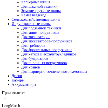
Карьерные шины
Для шахтной техники
Зимние грузовые шины
Камаз вездеход
Сельскохозяйственные шины
Индустриальные шины
Для подземной техники
Для мини-погрузчиков
Для экскаваторов
Для экскаваторов-погрузчиков
Для грейдеров
Для фронтальных погрузчиков
Для катков и асфальтоукладчиков
Для бульдозеров
Для вилочных погрузчиков
Для кранов
Для шарнирно-сочлененного самосвала
Диски
Камеры
Аккумуляторы
Производитель
LongMarch