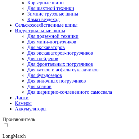
Карьерные шины
Для шахтной техники
Зимние грузовые шины
Камаз вездеход
Сельскохозяйственные шины
Индустриальные шины
Для подземной техники
Для мини-погрузчиков
Для экскаваторов
Для экскаваторов-погрузчиков
Для грейдеров
Для фронтальных погрузчиков
Для катков и асфальтоукладчиков
Для бульдозеров
Для вилочных погрузчиков
Для кранов
Для шарнирно-сочлененного самосвала
Диски
Камеры
Аккумуляторы
Производитель
LongMarch