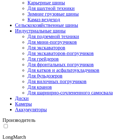
Карьерные шины
Для шахтной техники
Зимние грузовые шины
Камаз вездеход
Сельскохозяйственные шины
Индустриальные шины
Для подземной техники
Для мини-погрузчиков
Для экскаваторов
Для экскаваторов-погрузчиков
Для грейдеров
Для фронтальных погрузчиков
Для катков и асфальтоукладчиков
Для бульдозеров
Для вилочных погрузчиков
Для кранов
Для шарнирно-сочлененного самосвала
Диски
Камеры
Аккумуляторы
Производитель
LongMarch