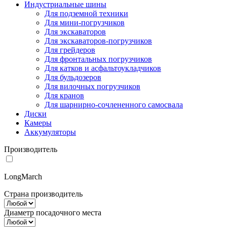
Индустриальные шины
Для подземной техники
Для мини-погрузчиков
Для экскаваторов
Для экскаваторов-погрузчиков
Для грейдеров
Для фронтальных погрузчиков
Для катков и асфальтоукладчиков
Для бульдозеров
Для вилочных погрузчиков
Для кранов
Для шарнирно-сочлененного самосвала
Диски
Камеры
Аккумуляторы
Производитель
LongMarch
Страна производитель
Диаметр посадочного места