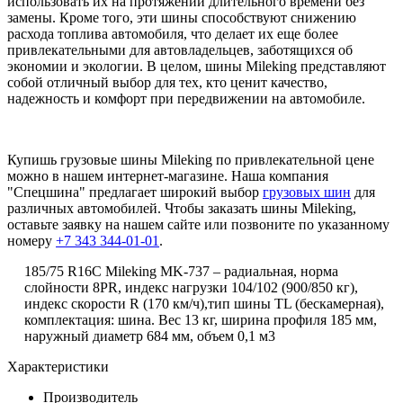
использовать их на протяжении длительного времени без
замены. Кроме того, эти шины способствуют снижению
расхода топлива автомобиля, что делает их еще более
привлекательными для автовладельцев, заботящихся об
экономии и экологии. В целом, шины Mileking представляют
собой отличный выбор для тех, кто ценит качество,
надежность и комфорт при передвижении на автомобиле.
Купишь грузовые шины Mileking по привлекательной цене
можно в нашем интернет-магазине. Наша компания
"Cпецшина" предлагает широкий выбор
грузовых шин
для
различных автомобилей. Чтобы заказать шины Mileking,
оставьте заявку на нашем сайте или позвоните по указанному
номеру
+7 343 344-01-01
.
185/75 R16C
Mileking
MK
-737 – радиальная, норма
слойности 8PR, индекс нагрузки 104/102 (900/850 кг),
индекс скорости
R
(170 км/ч),тип шины TL (бескамерная),
комплектация: шина. Вес 13 кг, ширина профиля 185 мм,
наружный диаметр 684 мм, объем 0,1 м3
Характеристики
Производитель