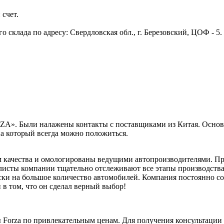
 счет.
 склада по адресу: Свердловская обл., г. Березовский, ЦОФ - 5
ORZA». Были налажены контакты с поставщиками из Китая. Осно
на который всегда можно положиться.
 качества и омологированы ведущими автопроизводителями. Пр
листы компании тщательно отслеживают все этапы производства 
ски на большое количество автомобилей. Компания постоянно с
 в том, что он сделал верный выбор!
ы Forza по привлекательным ценам. Для получения консультаци