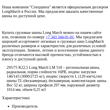
Наша компания "Спецшина" является официальным диллером
LongMarch в России. Мы предлагаем заказать качественные
шины по доступной цене.
Купить грузовые шины Long March можно на нашем сайте
или, позвонив по номеру
+7 343 344-01-01
. Мы предлагаем
широкий ассортимент легковых и грузовых шин LongMarch
различных размеров и характеристик для различных условий
эксплуатации. Зимние, летние и всесезонние шины данного
бренда отличаются высокой прочностью, устойчивостью к
износу и доступной ценой.
295/75 R22,5 Long March LM 518 – региональная шина,
радиальная, норма слойности 16PR, индекс нагрузки
146/143 (3000/2725 кг), индекс скорости
L
(120 км/ч),тип
шины TL (бескамерная), бескамерная, комплектация: шина.
Вес 52 кг, ширина профиля 297 мм, наружный диаметр
1014 мм, объем 0,25 м3
Характеристики
Производитель