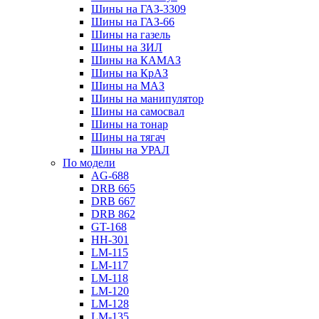
Шины на ГАЗ-3309
Шины на ГАЗ-66
Шины на газель
Шины на ЗИЛ
Шины на КАМАЗ
Шины на КрАЗ
Шины на МАЗ
Шины на манипулятор
Шины на самосвал
Шины на тонар
Шины на тягач
Шины на УРАЛ
По модели
AG-688
DRB 665
DRB 667
DRB 862
GT-168
HH-301
LM-115
LM-117
LM-118
LM-120
LM-128
LM-135