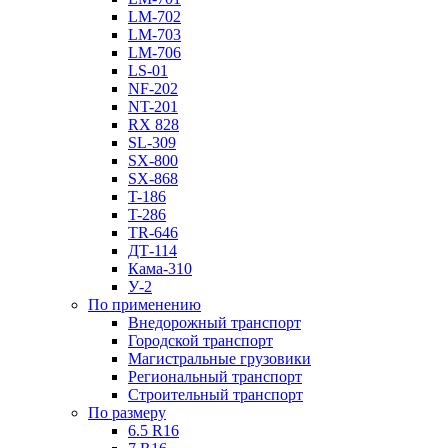
LM-702
LM-703
LM-706
LS-01
NF-202
NT-201
RX 828
SL-309
SX-800
SX-868
T-186
T-286
TR-646
ДТ-114
Кама-310
У-2
По применению
Внедорожный транспорт
Городской транспорт
Магистральные грузовики
Региональный транспорт
Строительный транспорт
По размеру
6.5 R16